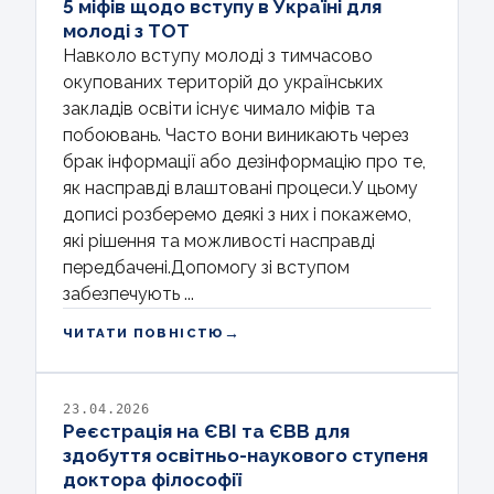
5 міфів щодо вступу в Україні для
молоді з ТОТ
Навколо вступу молоді з тимчасово
окупованих територій до українських
закладів освіти існує чимало міфів та
побоювань. Часто вони виникають через
брак інформації або дезінформацію про те,
як насправді влаштовані процеси.У цьому
дописі розберемо деякі з них і покажемо,
які рішення та можливості насправді
передбачені.Допомогу зі вступом
забезпечують ...
→
ЧИТАТИ ПОВНІСТЮ
23.04.2026
Реєстрація на ЄВІ та ЄВВ для
здобуття освітньо-наукового ступеня
доктора філософії