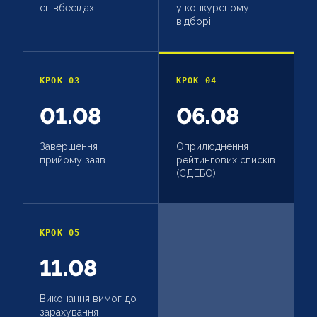
співбесідах
у конкурсному
відборі
КРОК 03
КРОК 04
01.08
06.08
Завершення
Оприлюднення
прийому заяв
рейтингових списків
(ЄДЕБО)
КРОК 05
11.08
Виконання вимог до
зарахування