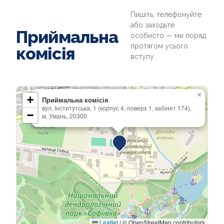
Пишіть, телефонуйте
або заходьте
Приймальна
особисто — ми поряд
протягом усього
комісія
вступу.
×
+
Приймальна комісія
вул. Інститутська, 1 (корпус 4, поверх 1, кабінет 174),
−
м. Умань, 20300
Leaflet
|
© OpenStreetMap contributors